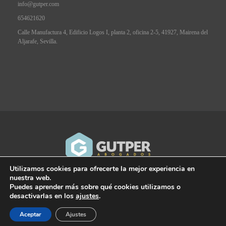
info@gutper.com
654621620
Calle Manufactura 4, Edificio Logos I, planta 2, oficina 2-5, 41927, Mairena del
Aljarafe, Sevilla.
Utilizamos cookies para ofrecerte la mejor experiencia en
nuestra web.
GUTPER Abogados.
Puedes aprender más sobre qué cookies utilizamos o
Aviso Legal.
Política de privacidad.
Todos los derechos reservados.
desactivarlas en los
ajustes
.
Mobile version:
Enabled
Aceptar
Ajustes