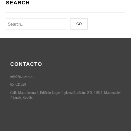
SEARCH
CONTACTO
info@gutper.com
654621620
Calle Manufactura 4, Edificio Logos I, planta 2, oficina 2-5, 41927, Mairena del
Aljarafe, Sevilla.