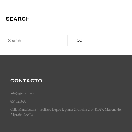
SEARCH
CONTACTO
info@gutper.com
654621620
Calle Manufactura 4, Edificio Logos I, planta 2, oficina 2-5, 41927, Mairena del
Aljarafe, Sevilla.