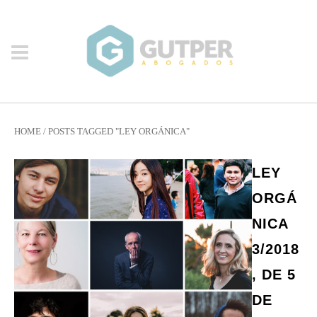
HOME
/
POSTS TAGGED "LEY ORGÁNICA"
LEY
ORGÁ
NICA
3/2018
, DE 5
DE