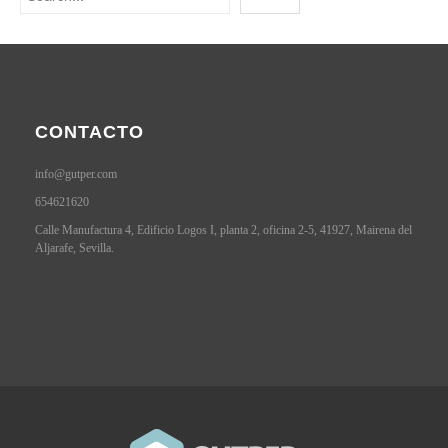
CONTACTO
info@gutper.com
654621620
Calle Manufactura 4, Edificio Logos I, planta 2, oficina 2-5, 41927, Mairena del
Aljarafe, Sevilla.